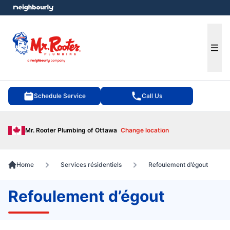
e menu
Ope
Schedule Service
Call Us
Mr. Rooter Plumbing of Ottawa
Change location
Home
Services résidentiels
Refoulement d’égout
Refoulement d’égout