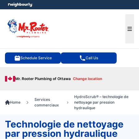
e menu
Ope
Schedule Service
Call Us
Mr. Rooter Plumbing of Ottawa
Change location
HydroScrub® – technologie de
Services
Home
nettoyage par pression
commerciaux
hydraulique
Technologie de nettoyage
par pression hydraulique