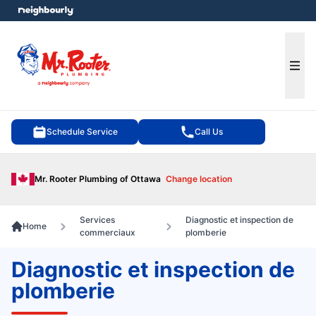
e menu
Ope
Schedule Service
Call Us
Mr. Rooter Plumbing of Ottawa
Change location
Services
Diagnostic et inspection de
Home
commerciaux
plomberie
Diagnostic et inspection de
plomberie