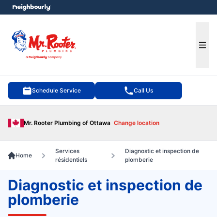
e menu
Ope
Schedule Service
Call Us
Mr. Rooter Plumbing of Ottawa
Change location
Services
Diagnostic et inspection de
Home
résidentiels
plomberie
Diagnostic et inspection de
plomberie