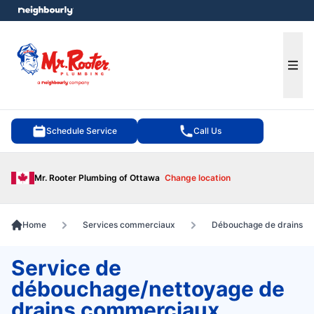
e menu
Ope
Schedule Service
Call Us
Mr. Rooter Plumbing of Ottawa
Change location
Home
Services commerciaux
Débouchage de drains
Service de
débouchage/nettoyage de
drains commerciaux