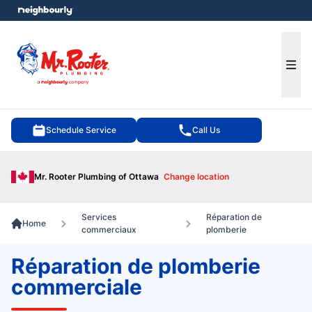
e menu
Ope
Schedule Service
Call Us
Mr. Rooter Plumbing of Ottawa
Change location
Services
Réparation de
Home
commerciaux
plomberie
Réparation de plomberie
commerciale