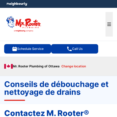
e menu
Ope
Schedule Service
Call Us
Mr. Rooter Plumbing of Ottawa
Change location
Conseils de débouchage et
nettoyage de drains
Contactez M. Rooter®